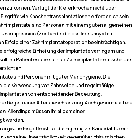
en zu können. Verfügt der Kieferknochen nicht über
Eingriffe wie Knochentransplantationen erforderlich sein.
hnimplantate sind Personen mit einem guten allgemeinen
munsuppression (Zustände, die das Immunsystem
n Erfolg einer Zahnimplantatoperation beeinträchtigen.
SENDEN
 erfolgreiche Einheilung der Implantate verringern und
ollten Patienten, die sich für Zahnimplantate entscheiden,
erzichten.
ntate sind Personen mit guter Mundhygiene. Die
, die Verwendung von Zahnseide und regelmäßige
on Implantaten von entscheidender Bedeutung.
der Regel keiner Altersbeschränkung. Auch gesunde ältere
n. Allerdings müssen ihr allgemeiner
igt werden.
rurgische Eingriffe ist für die Eignung als Kandidat für ein
 kann eine Unverträglichkeit gegenüber chirurgischen