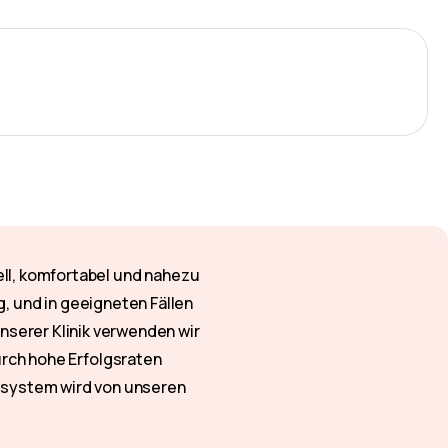
ll, komfortabel und nahezu
, und in geeigneten Fällen
serer Klinik verwenden wir
rch hohe Erfolgsraten
tsystem wird von unseren