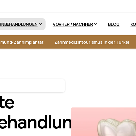
HNBEHANDLUNGEN
VORHER / NACHHER
BLOG
K
lmund-Zahnimplantat
Zahnmedizintourismus in der Türkei
te
ehandlung