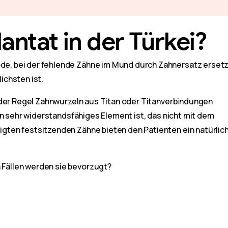
antat in der Türkei?
e, bei der fehlende Zähne im Mund durch Zahnersatz erset
ichsten ist.
n der Regel Zahnwurzeln aus Titan oder Titanverbindungen
in sehr widerstandsfähiges Element ist, das nicht mit dem
gten festsitzenden Zähne bieten den Patienten ein natürlic
Fällen werden sie bevorzugt?