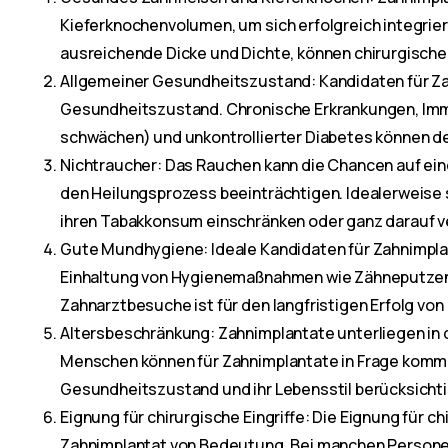
Kieferknochenvolumen, um sich erfolgreich integrier
ausreichende Dicke und Dichte, können chirurgische 
Allgemeiner Gesundheitszustand: Kandidaten für Za
Gesundheitszustand. Chronische Erkrankungen, Im
schwächen) und unkontrollierter Diabetes können de
Nichtraucher: Das Rauchen kann die Chancen auf eine
den Heilungsprozess beeinträchtigen. Idealerweise s
ihren Tabakkonsum einschränken oder ganz darauf v
Gute Mundhygiene: Ideale Kandidaten für Zahnimpla
Einhaltung von Hygienemaßnahmen wie Zähneputzen
Zahnarztbesuche ist für den langfristigen Erfolg v
Altersbeschränkung: Zahnimplantate unterliegen in 
Menschen können für Zahnimplantate in Frage komme
Gesundheitszustand und ihr Lebensstil berücksicht
Eignung für chirurgische Eingriffe: Die Eignung für chi
Zahnimplantat von Bedeutung. Bei manchen Personen