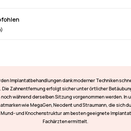
pfohlen
n)
erden Implantatbehandlungen dank moderner Techniken schne
 Die Zahnentfernung erfolgt sicher unter örtlicher Betäubung
on noch während derselben Sitzung vorgenommen werden. In un
ntatmarken wie MegaGen, Neodent und Straumann, die sich du
re Mund- und Knochenstruktur am besten geeignete Implanta
Fachärzten ermittelt.