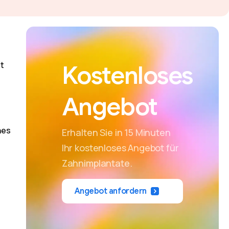
zt
Kostenloses
Angebot
hes
Erhalten Sie in 15 Minuten
Ihr kostenloses Angebot für
Zahnimplantate.
Angebot anfordern