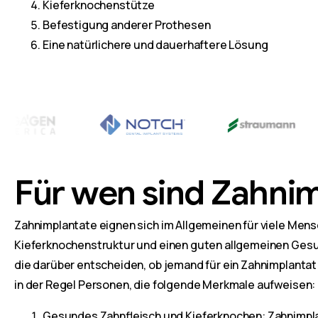
Kieferknochenstütze
Befestigung anderer Prothesen
Eine natürlichere und dauerhaftere Lösung
Für wen sind Zahni
Zahnimplantate eignen sich im Allgemeinen für viele Men
Kieferknochenstruktur und einen guten allgemeinen Gesun
die darüber entscheiden, ob jemand für ein Zahnimplantat
in der Regel Personen, die folgende Merkmale aufweisen:
Gesundes Zahnfleisch und Kieferknochen: Zahnimpl