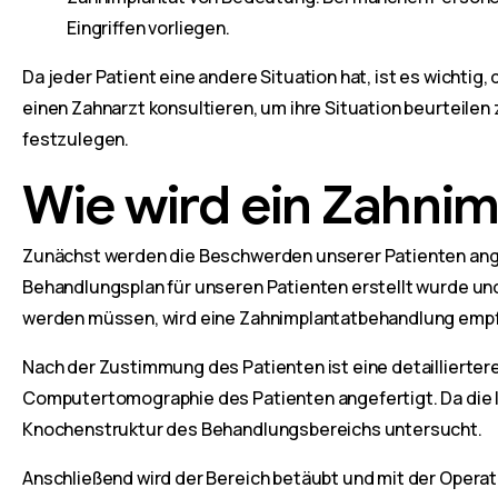
Eingriffen vorliegen.
Da jeder Patient eine andere Situation hat, ist es wichtig,
einen Zahnarzt konsultieren, um ihre Situation beurteile
festzulegen.
Wie wird ein Zahnim
Zunächst werden die Beschwerden unserer Patienten ang
Behandlungsplan für unseren Patienten erstellt wurde un
werden müssen, wird eine Zahnimplantatbehandlung empf
Nach der Zustimmung des Patienten ist eine detailliertere
Computertomographie des Patienten angefertigt. Da die I
Knochenstruktur des Behandlungsbereichs untersucht.
Anschließend wird der Bereich betäubt und mit der Opera