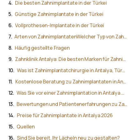
Die besten Zahnimplantate in der Türkei
Günstige Zahnimplantate in der Türkei
Vollprothesen-Implantate in der Türkei
Arten von ZahnimplantatenWelcher Typ von Zahnimplantat ist besser?
Häufig gestellte Fragen
Zahnklinik Antalya: Die besten Marken für Zahnimplantate in Alanya und der Türkei
Was ist Zahnimplantatchirurgie in Antalya, Türkei?
Kostenlose Beratung zu Zahnimplantaten in Antalya und Kontaktdaten
Was Sie vor einer Zahnimplantation in Antalya wissen sollten
Bewertungen und Patientenerfahrungen zu Zahnimplantaten in Antalya
Preise für Zahnimplantate in Antalya 2026
Quellen
Sind Sie bereit, Ihr Lächeln neu zu gestalten?