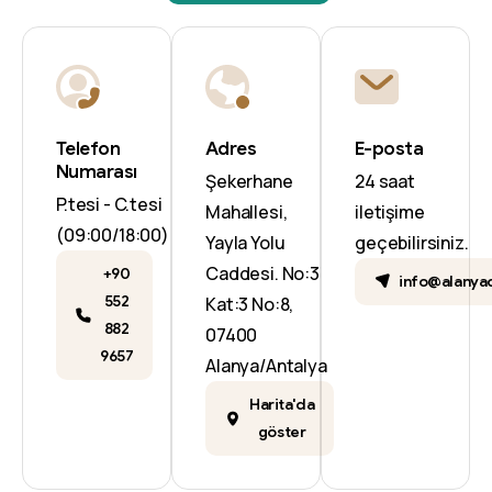
Telefon
Adres
E-posta
Numarası
Şekerhane
24 saat
P.tesi - C.tesi
Mahallesi,
iletişime
(09:00/18:00)
Yayla Yolu
geçebilirsiniz.
Caddesi. No:3
+90
info@alanya
552
Kat:3 No:8,
882
07400
9657
Alanya/Antalya
Harita'da
göster