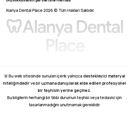
Alanya Dental Place 2026 © Tüm Hakları Saklıdır.
🦷
A
l
a
n
y
a
D
e
n
t
a
l
P
l
a
c
e
🚨 Bu web sitesinde sunulan içerik yalnızca
destekleyici materyal
niteliğindedir
ve bir
uzmana danışılarak elde edilen profesyonel
bir teşhisin yerine geçmez.
Bu bilgilerin herhangi bir tıbbi durumun teşhisi veya tedavisi için
tasarlanmadığını unutmamak gereklidir.