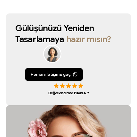
Gülüşünüzü
Yeniden
Tasarlamaya
hazır
mısın?
Hemen iletişime geç
Değerlendirme Puanı 4.9