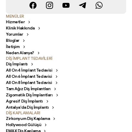
MENÜLER
Hizmetler
Klinik Hakkında
Yorumlar
Bloglar
İletişim
Neden Alanya?
DİŞ İMPLANT TEDAVİLERİ
Diş İmplantı
All On 4 İmplant Tedavisi
All On 6 İmplant Tedavisi
All On 8 İmplant Tedavisi
Tam Ağız Diş İmplantları
Zigomatik Diş İmplantları
Agresif Diş İmplantı
Antalya'da Diş İmplantı
DİŞ KAPLAMALARI
Zirkonyum Diş Kaplama
Hollywood Gülüşü
EMAX Diş Kaplama